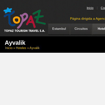
|
Inicio
Co
Página dirigida a Agenc
Estambul
Circuitos
Hote
Ayvalik
Inicio
» Hoteles » Ayvalik