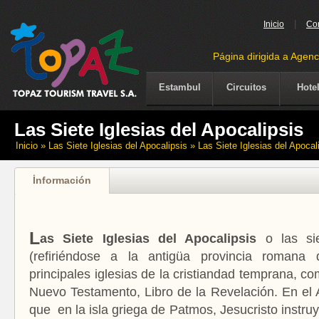
|
Inicio
Co
Página dirigida a Agenc
Estambul
Circuitos
Hote
Las Siete Iglesias del Apocalipsis
Inicio
» Las Siete Iglesias del Apocalipsis » Las Siete Iglesias del Apocal
İnformación
L
as Siete Iglesias del Apocalipsis
o las sie
(refiriéndose a la antigüa provincia romana 
principales iglesias de la cristiandad temprana, 
Nuevo Testamento, Libro de la Revelación. En el 
que en la isla griega de Patmos, Jesucristo instru