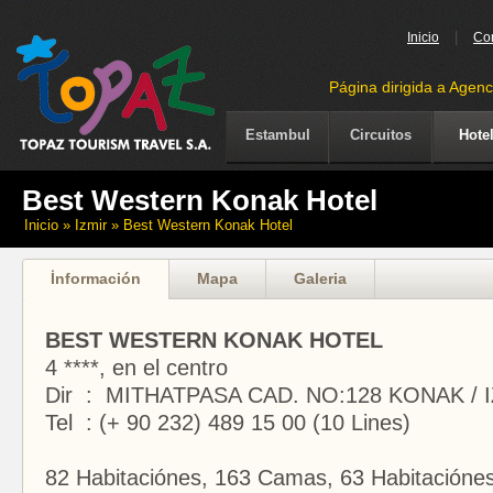
|
Inicio
Co
Página dirigida a Agenc
Estambul
Circuitos
Hote
Best Western Konak Hotel
Inicio
» Izmir » Best Western Konak Hotel
İnformación
Mapa
Galeria
BEST WESTERN KONAK HOTEL
4 ****, en el centro
Dir : MITHATPASA CAD. NO:128 KONAK / 
Tel : (+ 90 232) 489 15 00 (10 Lines)
82 Habitaciónes, 163 Camas, 63 Habitacióne