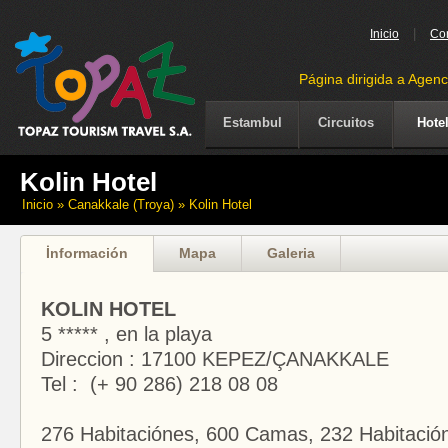
|
Inicio
Co
Página dirigida a Agenc
Estambul
Circuitos
Hote
Kolin Hotel
Inicio
» Canakkale (Troya) » Kolin Hotel
İnformación
Mapa
Galeria
KOLIN HOTEL
5 ***** , en la playa
Direccion : 17100 KEPEZ/ÇANAKKALE
Tel : (+ 90 286) 218 08 08
276 Habitaciónes, 600 Camas, 232 Habitació