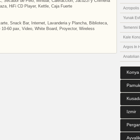
C, Secador de Pelo, Minibar, Calefaccion, Jacuzzi y Chimena
aza, HiFi CD Player, Kettle, Caja Fuerte
Acropolis
Yunak Evl
arte, Snack Bar, Internet, Lavanderia y Plancha, Biblioteca,
Temenni E
 10-60 pax, Video, White Board, Proyector, Wireless
Kale Kona
Argos In 
Anatolian
Konya
Pamuk
Kusad
Izmir
Perga
Ayvali