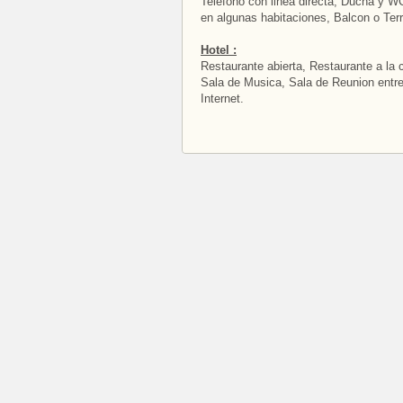
Telèfono con linea directa, Ducha y W
en algunas habitaciones, Balcon o Terr
Hotel :
Restaurante abierta, Restaurante a la c
Sala de Musica, Sala de Reunion entre
Internet.