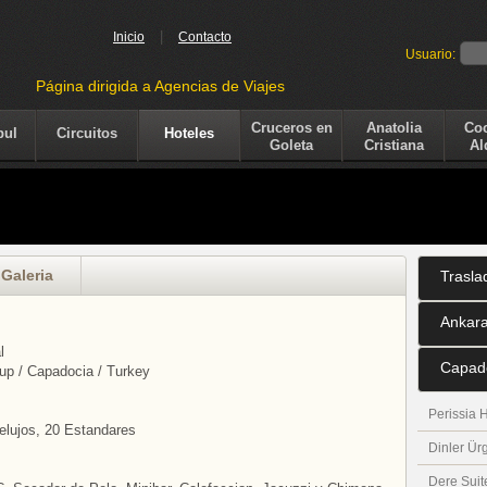
|
Inicio
Contacto
Usuario:
Página dirigida a Agencias de Viajes
Cruceros en
Anatolia
Co
bul
Circuitos
Hoteles
Goleta
Cristiana
Al
Galeria
Trasla
Ankar
l
Capad
up / Capadocia / Turkey
Perissia 
Delujos, 20 Estandares
Dinler Ür
Dere Suit