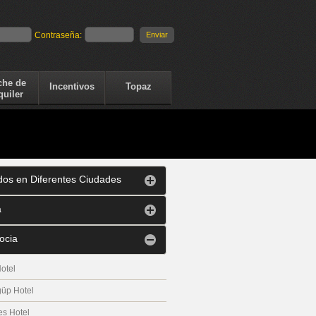
Contraseña:
che de
Incentivos
Topaz
quiler
dos en Diferentes Ciudades
a
ocia
Hotel
güp Hotel
es Hotel